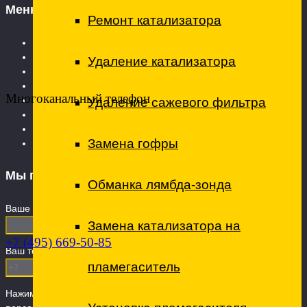
Меню
Ремонт катализатора
Главная страница
Услуги
Удаление катализатора
Технический центр
Ремонт коммерческого транспорта
Многоканальный телефон
Вопросы и ответы
Удаление сажевого фильтра
О ТехЦентре
Контакты
Замена гофры
Запчасти
Мы перезвоним
Обманка лямбда-зонда
Ваше имя
Замена катализатора на
+7 (495) 669-50-85
Ваш телефон (обязательно)
пламегаситель
Нажимая кнопку "Отправить" вы даете Согласие на
обработку