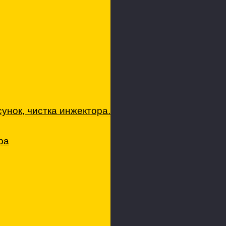
0
нок, чистка инжектора.
ра