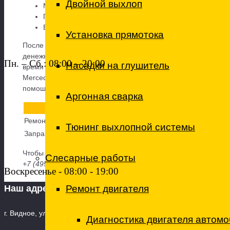
Двойной выхлоп
Мы долгое время занимаемся ремонтом кондиционера
Приемлемые цены на услуги,
Выгодные условия сотрудничества для корпоративных 
Установка прямотока
После того как специалист установит причину поломки, он
денежными и временными затратами. Корпоративные клиент
Пн. – Сб.: 08:00 – 20:00
Насадки на глушитель
время суток. Кроме починки кондиционера, мы также предос
Mercedes в любое место. Если Вам нужен
ремонт кондицион
помощь. При необходимости у нас можно заказать шиномонт
Аргонная сварка
Наименование
Ремонт трубок кондиционера
Тюнинг выхлопной системы
Заправка кондиционеров
Чтобы записаться на ремонт кондиционера Mercedes в Вид
Слесарные работы
+7 (495)545-49-25
Воскресенье - 08:00 - 19:00
Ремонт двигателя
Наш адрес
г. Видное, ул. 8-я Линия, дом 13А, корпус 1 Телефон: +7 (495) 669
Диагностика двигателя автом