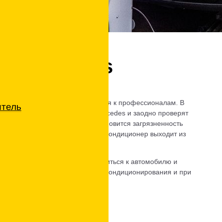
ра Mercedes
edes в Видном, стоит обращаться к профессионалам. В
итель
монтируют кондиционер на Mercedes и заодно проверят
мки и последующего ремонта становится загрязненность
ию воздуха, в результате чего кондиционер выходит из
рекомендуем внимательно относиться к автомобилю и
пытный мастер проверит систему кондиционирования и при