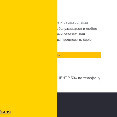
 на Mercedes,
заказчиков.
 предложит лучший вариант ремонта с наименьшими
ы, подписавшие договор, будут обслуживаться в любое
тавляем услуги эвакуатора, который отвезет Ваш
ера Opel в Видном
, мы также рады предложить свою
аж и поменять сезонную резину.
Стоимость
только после диагностики авто
от 1500 руб.
ном, позвоните в автосервис «ТЕХЦЕНТР 50» по телефону
-50-85
обиля