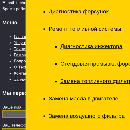
E-mail:
techcenterto@mail.ru
Время работы: Пн. – Сб.: 08:00 – 21:00 Воскресенье - 09:00 - 19:0
Диагностика форсунок
Меню
Ремонт топливной системы
Главная страница
Услуги
Диагностика инжектора
Технический центр
Ремонт коммерческого транспорта
Вопросы и ответы
Стендовая промывка форсу
О ТехЦентре
Контакты
Запчасти
Замена топливного фильт
Мы перезвоним
Замена масла в двигателе
Ваше имя
Замена воздушного фильтра
Ваш телефон (обязательно)