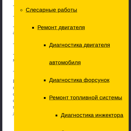
-ремонт двигателей и топливной системы;
Слесарные работы
-ремонт ходовой части и тормозной системы;
-диагностика и ремонт электрооборудова
ния
Ремонт двигателя
автомобилей;
-диагностика и ремонт трансмиссии;
Диагностика двигателя
-замена технических жидкостей и расходных
материалов;
автомобиля
-профессиональны
й шиномонтаж.
Диагностика форсунок
Воспользуйтесь опытом наших специалистов,
приведите свой автомобиль в порядок, сэкономив
свое время и нервы. Плановое обслуживание и
Ремонт топливной системы
срочный ремонт коммерческого автотранспорта мы
производим качественно, быстро и по доступным
для наших клиентов ценам.
Диагностика инжектора