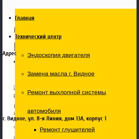
транспорта
Главная
Главная
Ремонт
Ремонт коммерческого транспорта
Технический центр
Коммерческого
Адрес
Эндоскопия двигателя
Транспорта
Замена масла г. Видное
Специализированн
ый сервис по
Ремонт выхлопной системы
ремонту коммерческого транспорта.
Вы ищите специализированн
ый сервис по ремонту
автомобиля
коммерческого транспорта?
г. Видное, ул. 8-я Линия, дом 13А, корпус 1
“Техцентр 50”
предлагает диагностику,
обслуживание микроавтобусов и фургонов.
Ремонт глушителей
Основная специализация автотехцентра “
Техцентр