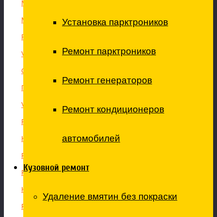
Mercedes Sprinter
Mercedes VITO
Установка парктроников
Peugeot PARTNER
Ремонт парктроников
Volkswagen Sharan
Citroen Jumper
Ремонт генераторов
Газель, Соболь
Volkswagen CRAFTER
Ремонт кондиционеров
Renault MASTER
автомобилей
Hyundai HD
Renault KANGOO
Кузовной ремонт
FAW
Hyundai H-1 STAREX
Удаление вмятин без покраски
Fiat Doblo