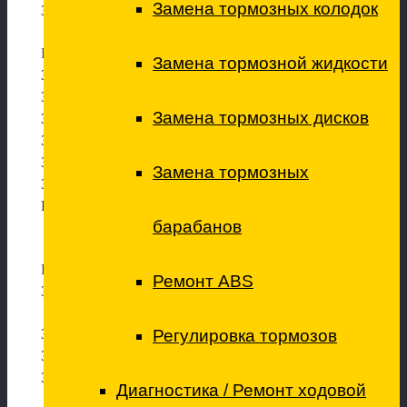
Замена тормозных колодок
Замена пружины (перед.)
Ремонт тормозной системы
Замена тормозной жидкости
Замена задних тормозных дисков
Замена передних тормозных дисков
Замена тормозных дисков
Замена задних тормозных колодок
Замена передних тормозных колодок
Замена колодок стояночного тормоза (ручника)
Замена тормозных
Замена тормозной жидкости
Переборка (обслуживание) тормозного суппорта
барабанов
Ремонт рулевого механизма
Ремонт ABS
Замена рулевой рейки
Регулировка тормозов
Замена рулевых наконечников
Замена рулевой тяги
Замена жидкости ГУР
Диагностика / Ремонт ходовой