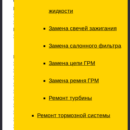
Чистка форсунок
Ремонт ТНВД, топливных форсунок, в т.ч. CommonRail
жидкости
Замена свечей зажигания
Замена свечей накаливания
Замена свечей зажигания
Промывка дроссельной заслонки (с адаптацией)
Замена топливного насоса
Замена салонного фильтра
Ремонт подвески
Замена цепи ГРМ
Замена передних амортизаторов
Замена задних амортизаторов
Замена передних стоек стабилизатора
Замена ремня ГРМ
Замена задних стоек стабилизатора
Замена стабилизатора в сборе
Ремонт турбины
Замена втулок стабилизатора
Замена передней ступицы/подшипни
ка ступицы
Замена задней ступицы/подшипни
ка ступицы
Ремонт тормозной системы
Замена передних рычагов подвески
Замена задних рычагов подвески