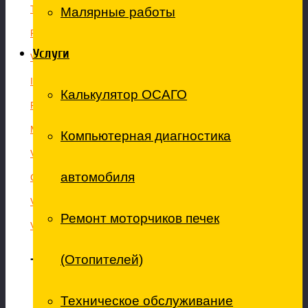
Toyota HIACE
Малярные работы
Fiat Ducato
Услуги
Volkswagen CARAVELLE
Iveco Daily
Калькулятор ОСАГО
Ford Transit
Mercedes VIANO
Компьютерная диагностика
Volkswagen MULTIVAN
автомобиля
Citroen BERLINGO
Volkswagen TRANSPORTER
Ремонт моторчиков печек
Volkswagen LT
(Отопителей)
Телефон для связи:
Техническое обслуживание