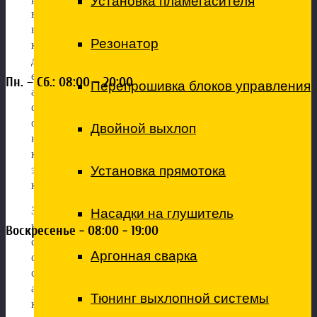
Установка пламегасителя
востребованных запчастей позволяет сократить
время на обслуживание автомобилей без потери
Резонатор
качества ремонта. Начинаются работы только после
диагностики коммерческого транспорта, проводят
ее наиболее квалифицированны
е специалисты
Пн. – Сб.: 08:00 – 20:00
Перепрошивка блоков управления
автосервиса. В своей работе они используют
современное оборудование, позволяющее
обнаружить скрытые дефекты. Компьютеризирова
Двойной выхлоп
нные сканеры, мониторы, газоанализаторы и,
конечно, тщательный визуальный контроль – все
Установка прямотока
это применяется во время диагностики
коммерческих автомобилей.
За плечами наших мастеров большой опыт работы с
Насадки на глушитель
коммерческим транспортом, знание всех
Воскресенье - 08:00 - 19:00
специфических неисправностей. Они регулярно
Аргонная сварка
совершенствуют свои навыки в соответствие со
стандартами ведущих производителей
автомобилей. Это позволяет выполнять
Тюнинг выхлопной системы
качественно широкий спектр работ, среди которых: