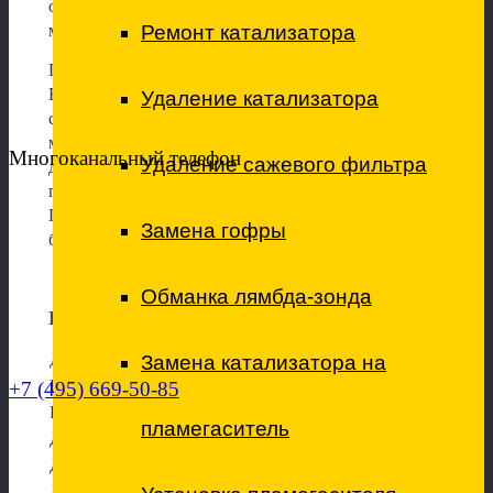
оригинальных запасных частей, расходных
материалов.
Ремонт катализатора
Первым этапом работ является диагностика Peugeot
BOXER, она проводится с использованием
Удаление катализатора
сканеров, мониторов наиболее опытными
мастерами компании. Выявленные скрытые
Многоканальный телефон
Удаление сажевого фильтра
дефекты подлежат обязательному устранению,
позволяя в будущем избежать серьезных проблем.
Приезжайте в наш автотехцентр и мы обслужим вас
Замена гофры
быстро, качественно и по доступным ценам.
Обманка лямбда-зонда
Цены на услуги по ремонту Peugeot BOXER
Диагностика
Замена катализатора на
Компьютерная диагностика (Сброс ошибок)
+7 (495) 669-50-85
Комплексная диагностика двигателя
пламегаситель
Диагностика подвески
Диагностика кондиционера
Диагностика АКПП