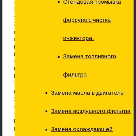
Стендовая промывка
Замена рулевой рейки
Замена рулевых наконечников
Замена рулевой тяги
форсунок, чистка
Замена жидкости ГУР
Ремонт трансмиссии
инжектора.
МКПП снятие установка
Ремонт МКПП
Ремонт блоков управления АКПП
Замена топливного
Замена масла в мостах и редукторах
Ремонт редукторов
фильтра
Редуктора снятие/установка
Замена приводов
Ремонт электрики
Замена масла в двигателе
Замена высоковольтных проводов
Замена лампы главного света
Замена воздушного фильтра
Замена ламп вспомогательного света
Регулировка фар
Замена охлаждающей
Ремонт кондиционеров