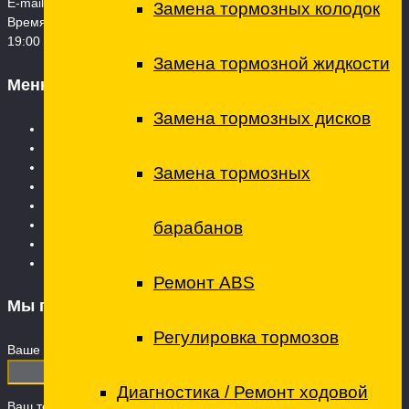
E-mail:
techcenterto@mail.ru
Замена тормозных колодок
Время работы: Пн. – Сб.: 08:00 – 21:00 Воскресенье - 09:00 -
19:00
Замена тормозной жидкости
Меню
Замена тормозных дисков
Главная страница
Услуги
Технический центр
Замена тормозных
Ремонт коммерческого транспорта
Вопросы и ответы
О ТехЦентре
барабанов
Контакты
Запчасти
Ремонт ABS
Мы перезвоним
Регулировка тормозов
Ваше имя
Диагностика / Ремонт ходовой
Ваш телефон (обязательно)