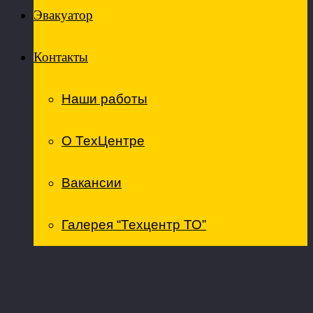
Эвакуатор
Контакты
Наши работы
О ТехЦентре
Вакансии
Галерея “Техцентр ТО”