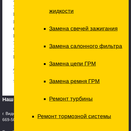
Антибактериальна
я обработка кондиционера
Заправка кондиционера
жидкости
Ремонт системы кондиционера
Прочие ремонтные работы
Замена свечей зажигания
Сход-развал
Балансировка и шиномонтаж
Установка дополнительного оборудования
Замена салонного фильтра
Химчистка салона
Ремонт форсунок (дизель)
Замена цепи ГРМ
Дополнительные виды работ обсуждаются в индивидуа
Так же в нашем техцентре имеются в наличии любые за
Замена ремня ГРМ
технические жидкости и расходные материалы.
Ремонт турбины
Наш адрес
г. Видное, ул. 8-я Линия, дом 13А, корпус 1 Телефон: +7 (495)
Ремонт тормозной системы
669-50-85