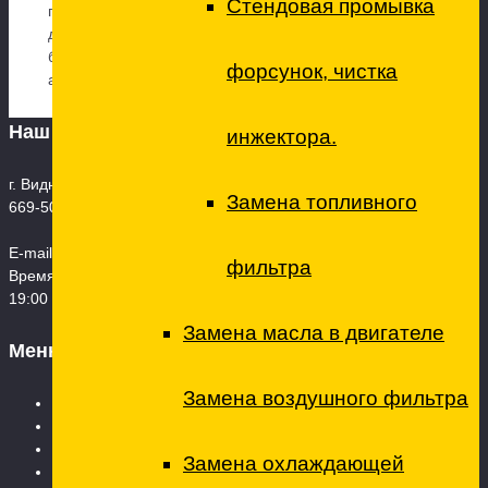
Стендовая промывка
провести практически те же манипуляции, что и с
двигательным фильтром. Эта процедура отнимет не
более 5-8 минут, на любом типе двигателя
форсунок, чистка
автомобиля.
Наш адрес
инжектора.
г. Видное, ул. 8-я Линия, дом 13А, корпус 1 Телефон: +7 (495)
Замена топливного
669-50-85
E-mail:
techcenterto@mail.ru
фильтра
Время работы: Пн. – Сб.: 08:00 – 21:00 Воскресенье - 09:00 -
19:00
Замена масла в двигателе
Меню
Замена воздушного фильтра
Главная страница
Услуги
Технический центр
Замена охлаждающей
Ремонт коммерческого транспорта