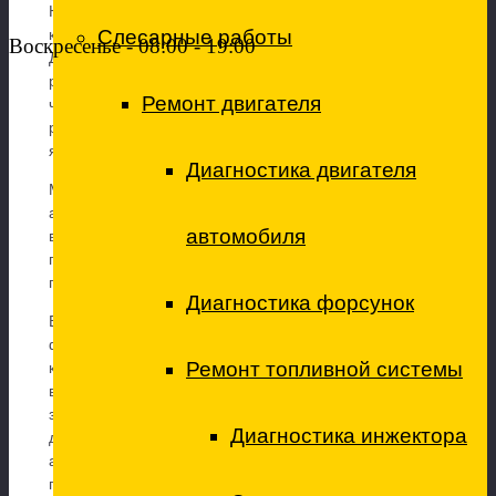
Некоторые водители, в желании сэкономить лишнюю
Слесарные работы
копейку, вытягивают и прочищают старый фильтр.
Воскресенье - 08:00 - 19:00
Делать это категорически запрещено, поскольку
ресурс каждого фильтра ограничен и, несмотря на
Ремонт двигателя
чистый вид, автомобилю он пользы не принесет
ровным счётом никакой. Именно поэтому замена
является самым очевидным и актуальным вариантом.
Диагностика двигателя
Место установки фильтра зависит от марки и модели
автомобиля, однако сами фильтры похожи, поскольку
автомобиля
в большинстве своем сделаны по одному и тому же
принципу. Как поменять воздушный фильтр? Очень
просто!
Диагностика форсунок
В автомобилях с инжекторным типом двигателя,
фильтр зачастую располагается в пластиковом
Ремонт топливной системы
кожухе, к которому подведен патрубок
воздухозаборника, а сама крышка держится на
защёлках. Отцепив их у владельца авто появляется
Диагностика инжектора
доступ к фильтру, а процедуры по его замене
аналогичны описанным выше. К слову, чтобы
поменять воздушный фильтр салона, необходимо