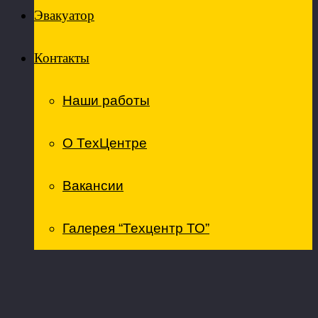
Эвакуатор
Контакты
Наши работы
О ТехЦентре
Вакансии
Галерея “Техцентр ТО”