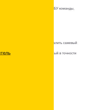
производители устанавливают в ЭБУ команды,
 помогает в очистке.
 либо физически и программно удалить сажевый
итель
нием эмулятора, обманки, который в точности
нный блок управления.
 Фильтра
)
Цена (руб.)
В зависимости от марки
авто
7000-12000 р.
5000-11000 р.