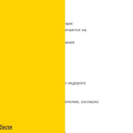
о различаются по принципу действия:
жетный вариант, более часто встречается на
под воздействием впрыска и сгорания
 фильтра
ожений от частных лиц – быстро и недорого
у или сделать это качественно.
мировать блок управления двигателем, согласно
обиля
ольше никогда не побеспокоит.
я при выходе отработанных газов.