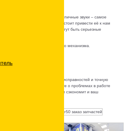
нам обращаться
хо заводиться или издавать нетипичные звуки – самое
сто не заводится, то тем более стоит привести её к нам
со свечами и аккумулятором – могут быть серьезные
цилиндров), кривошипно-шатунного механизма.
итель
ить сложность работ, наличие неисправностей и точную
В итоге вы заблаговременно узнаете о проблемах в работе
мые действия. Это в дальнейшем сэкономит и ваш