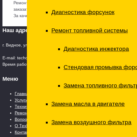
Ремонт двигателя Шевроле подразумевает установку новых 
заказать новые оригинальные запасные части к вашей машин
Диагностика форсунок
За качество устанавливаемых запасных частей мы отвечаем
Ремонт топливной системы
Наш адрес
г. Видное, ул. 8-я Линия, дом 13А, корпус 1 Телефон: +7 (495) 669
Диагностика инжектора
E-mail:
techcenterto@mail.ru
Время работы: Пн. – Сб.: 08:00 – 21:00 Воскресенье - 09:00 - 19:0
Стендовая промывка форсу
Меню
Замена топливного фильт
Главная страница
Услуги
Замена масла в двигателе
Технический центр
Ремонт коммерческого транспорта
Вопросы и ответы
Замена воздушного фильтра
О ТехЦентре
Контакты