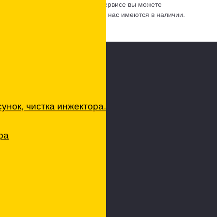
запасных частей. В нашем автосервисе вы можете
е. Кроме того многие запчасти у нас имеются в наличии.
.
-50-85
0
нок, чистка инжектора.
ра