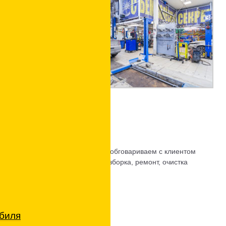
ля
вроле.Перед началом работ мы обговариваем с клиентом
дит демонтаж двигателя, его разборка, ремонт, очистка
аж.
е
обиля