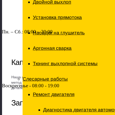
Двойной выхлоп
Установка прямотока
Пн. – Сб.: 08:00 – 20:00
Насадки на глушитель
Аргонная сварка
Капитальный ремонт двигате
Тюнинг выхлопной системы
Наша компания проводит капитальный ремонт двигателя Ше
Слесарные работы
метод и стоимость капитального ремонта. Обычно работу вхо
Воскресенье - 08:00 - 19:00
деталей, установка новых деталей, сборка двигателя и монт
Ремонт двигателя
Запчасти к двигателю Шеврол
Диагностика двигателя автом