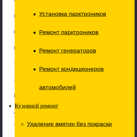
Установка парктроников
Прочие ремонтные работы
Ремонт парктроников
Сход-развал
Балансировка и шиномонтаж
Ремонт генераторов
Установка дополнительного оборудования
Ремонт кондиционеров
Химчистка салона
автомобилей
Ремонт форсунок (дизель)
Кузовной ремонт
Дополнительные виды работ обсуждаются в индивидуа
Так же в нашем техцентре имеются в наличии любые за
Удаление вмятин без покраски
технические жидкости и расходные материалы.