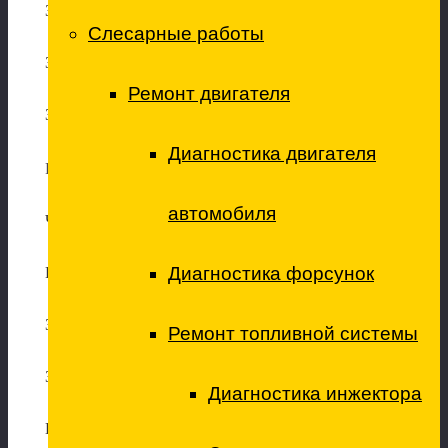
Замена масла ДВС
Слесарные работы
Замена салонного фильтра
Ремонт двигателя
Замена топливного фильтра
Диагностика двигателя
Ремонт топливной системы и системы зажигания
автомобиля
Чистка форсунок
Диагностика форсунок
Ремонт ТНВД, топливных форсунок, в т.ч. CommonRail
Замена свечей зажигания
Ремонт топливной системы
Замена свечей накаливания
Диагностика инжектора
Промывка дроссельной заслонки (с адаптацией)