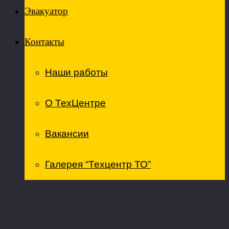
Эвакуатор
Контакты
Наши работы
О ТехЦентре
Вакансии
Галерея “Техцентр ТО”