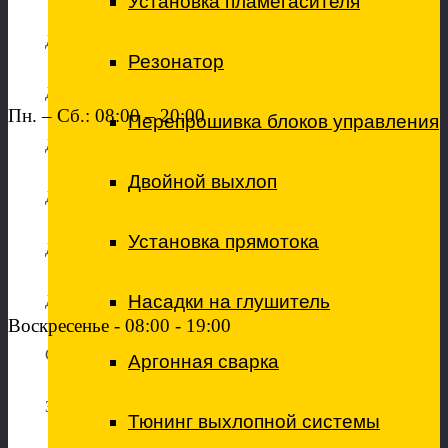
Установка пламегасителя
Диагностика подвески
Резонатор
Диагностика кондиционера
Пн. – Сб.: 08:00 – 20:00
Перепрошивка блоков управления
Диагностика АКПП
Двойной выхлоп
Диагностика рулевого механизма
Установка прямотока
Диагностика редукторов/приво
дов
Насадки на глушитель
Диагностика топливной аппаратуры
Воскресенье - 08:00 - 19:00
Сервисное обслуживание
Аргонная сварка
Замена воздушного фильтра
Тюнинг выхлопной системы