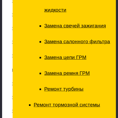
Замена передней ступицы/подшипни
ка ступицы
жидкости
Замена задней ступицы/подшипни
ка ступицы
Замена свечей зажигания
Замена передних рычагов подвески
Замена салонного фильтра
Замена задних рычагов подвески
Замена пружины (перед.)
Замена цепи ГРМ
Ремонт тормозной системы
Замена ремня ГРМ
Замена задних тормозных дисков
Ремонт турбины
Замена передних тормозных дисков
Ремонт тормозной системы
Замена задних тормозных колодок