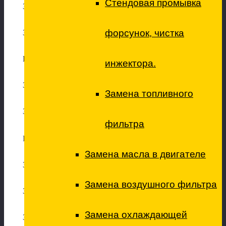
Стендовая промывка
Замена свечей зажигания
форсунок, чистка
Замена свечей накаливания
Промывка дроссельной заслонки (с адаптацией)
инжектора.
Замена топливного насоса
Замена топливного
Замена катушки зажигания
фильтра
Ремонт подвески
Замена масла в двигателе
Замена передних амортизаторов
Замена воздушного фильтра
Замена задних амортизаторов
Замена охлаждающей
Замена передних стоек стабилизатора