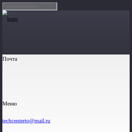
Почта
Skip to Content
Volkswagen CRAFTER
Меню
Главная
techcenterto@mail.ru
Услуги
Volkswagen CRAFTER