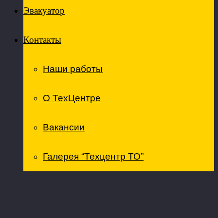
Эвакуатор
Контакты
Наши работы
О ТехЦентре
Вакансии
Галерея “Техцентр ТО”