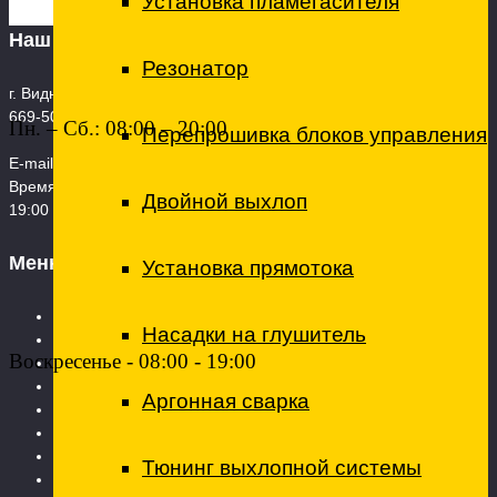
Установка пламегасителя
Наш адрес
Резонатор
г. Видное, ул. 8-я Линия, дом 13А, корпус 1 Телефон: +7 (495)
669-50-85
Пн. – Сб.: 08:00 – 20:00
Перепрошивка блоков управления
E-mail:
techcenterto@mail.ru
Время работы: Пн. – Сб.: 08:00 – 21:00 Воскресенье - 09:00 -
Двойной выхлоп
19:00
Меню
Установка прямотока
Главная страница
Насадки на глушитель
Услуги
Воскресенье - 08:00 - 19:00
Технический центр
Ремонт коммерческого транспорта
Аргонная сварка
Вопросы и ответы
О ТехЦентре
Контакты
Тюнинг выхлопной системы
Запчасти