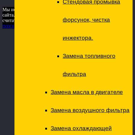
Стендовая промывка
Мы используем куки для наилучшего представления нашего
сайта. Если Вы продолжите использовать сайт, мы будем
форсунок, чистка
считать что Вас это устраивает.
Ok
Условия обработки
персональных данных
инжектора.
Замена топливного
фильтра
Замена масла в двигателе
Замена воздушного фильтра
Замена охлаждающей